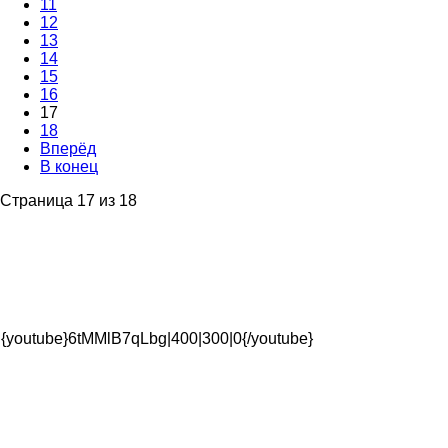
11
12
13
14
15
16
17
18
Вперёд
В конец
Страница 17 из 18
{youtube}6tMMlB7qLbg|400|300|0{/youtube}