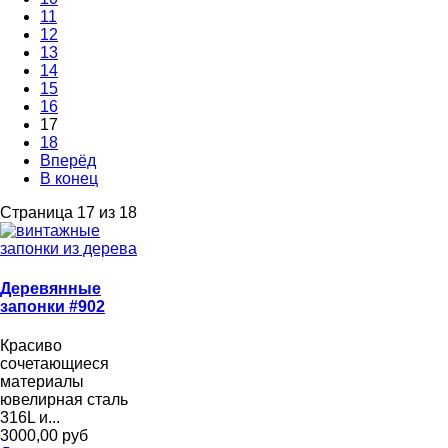
11
12
13
14
15
16
17
18
Вперёд
В конец
Страница 17 из 18
Деревянные
запонки #902
Красиво
сочетающиеся
материалы
ювелирная сталь
316L и...
3000,00 руб