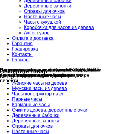
Деревянные бабочки
Деревянные запонки
Оправы для очков
Настенные часы
Часы с кукушкой
Коробочки для часов из дерева
Аксессуары
Оплата и доставка
Гарантия
Гравировка
Контакты
Отзывы
Гравировка на часах
Деревянные флешки
Настенные резные
Парные часы
Деревянные оправы
отличный подарок влюблённым
часы
обычная
для очков
и ручки
Натуральное дерево
с гравировкой
БЕСПЛАТНО
без диоптрий
Выберите товар
сделай подарок индивидуальным
сделаем подарок эксклюзивным
ручная работа в единичном экземпляре
на годовщину или семейный праздник
будь стильным всегда и везде
перейти
перейти
перейти
перейти
перейти
Женские часы из дерева
Мужские часы из дерева
Часы конструктор пазл
Парные часы
Карманные часы
Очки из дерева, деревянные очки
Деревянные бабочки
Деревянные запонки
Оправы для очков
Настенные часы