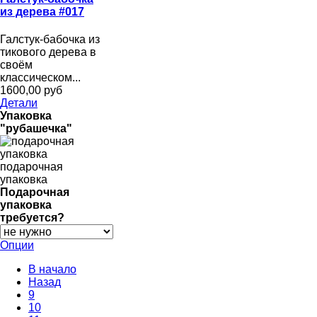
из дерева #017
Галстук-бабочка из
тикового дерева в
своём
классическом...
1600,00 руб
Детали
Упаковка
"рубашечка"
подарочная
упаковка
Подарочная
упаковка
требуется?
Опции
В начало
Назад
9
10