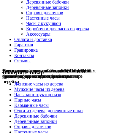
Деревянные бабочки
Деревянные запонки
Оправы для очков
Настенные часы
Часы с кукушкой
Коробочки для часов из дерева
Аксессуары
Оплата и доставка
Гарантия
Гравировка
Контакты
Отзывы
Гравировка на часах
Деревянные флешки
Настенные резные
Парные часы
Деревянные оправы
отличный подарок влюблённым
часы
обычная
для очков
и ручки
Натуральное дерево
БЕСПЛАТНО
с гравировкой
без диоптрий
Выберите товар
сделай подарок индивидуальным
сделаем подарок эксклюзивным
ручная работа в единичном экземпляре
на годовщину или семейный праздник
будь стильным всегда и везде
перейти
перейти
перейти
перейти
перейти
Женские часы из дерева
Мужские часы из дерева
Часы конструктор пазл
Парные часы
Карманные часы
Очки из дерева, деревянные очки
Деревянные бабочки
Деревянные запонки
Оправы для очков
Настенные часы