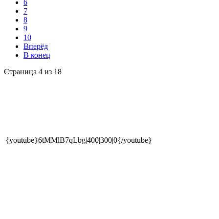
6
7
8
9
10
Вперёд
В конец
Страница 4 из 18
{youtube}6tMMlB7qLbg|400|300|0{/youtube}