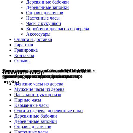
Деревянные бабочки
Деревянные запонки
Оправы для очков
Настенные часы
Часы с кукушкой
Коробочки для часов из дерева
Аксессуары
Оплата и доставка
Гарантия
Гравировка
Контакты
Отзывы
Гравировка на часах
Деревянные флешки
Настенные резные
Парные часы
Деревянные оправы
отличный подарок влюблённым
часы
обычная
для очков
и ручки
Натуральное дерево
БЕСПЛАТНО
с гравировкой
без диоптрий
Выберите товар
сделай подарок индивидуальным
сделаем подарок эксклюзивным
ручная работа в единичном экземпляре
на годовщину или семейный праздник
будь стильным всегда и везде
перейти
перейти
перейти
перейти
перейти
Женские часы из дерева
Мужские часы из дерева
Часы конструктор пазл
Парные часы
Карманные часы
Очки из дерева, деревянные очки
Деревянные бабочки
Деревянные запонки
Оправы для очков
Настенные часы