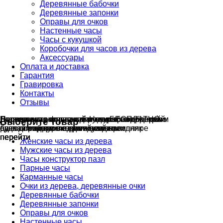
Деревянные бабочки
Деревянные запонки
Оправы для очков
Настенные часы
Часы с кукушкой
Коробочки для часов из дерева
Аксессуары
Оплата и доставка
Гарантия
Гравировка
Контакты
Отзывы
Гравировка на часах
Деревянные флешки
Настенные резные
Парные часы
Деревянные оправы
отличный подарок влюблённым
часы
обычная
для очков
и ручки
Натуральное дерево
с гравировкой
БЕСПЛАТНО
без диоптрий
Выберите товар
сделай подарок индивидуальным
сделаем подарок эксклюзивным
ручная работа в единичном экземпляре
на годовщину или семейный праздник
будь стильным всегда и везде
перейти
перейти
перейти
перейти
перейти
Женские часы из дерева
Мужские часы из дерева
Часы конструктор пазл
Парные часы
Карманные часы
Очки из дерева, деревянные очки
Деревянные бабочки
Деревянные запонки
Оправы для очков
Настенные часы