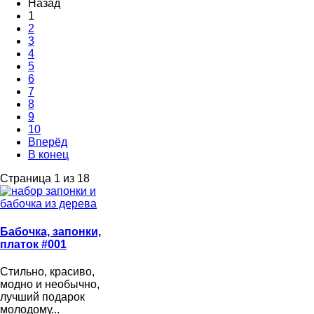
Назад
1
2
3
4
5
6
7
8
9
10
Вперёд
В конец
Страница 1 из 18
Бабочка, запонки,
платок #001
Стильно, красиво,
модно и необычно,
лучший подарок
молодому...