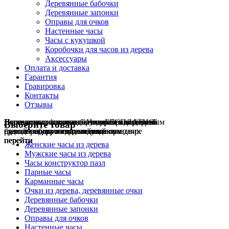
Деревянные бабочки
Деревянные запонки
Оправы для очков
Настенные часы
Часы с кукушкой
Коробочки для часов из дерева
Аксессуары
Оплата и доставка
Гарантия
Гравировка
Контакты
Отзывы
Гравировка на часах
Деревянные флешки
Настенные резные
Парные часы
Деревянные оправы
отличный подарок влюблённым
часы
обычная
для очков
и ручки
Натуральное дерево
БЕСПЛАТНО
с гравировкой
без диоптрий
Выберите товар
сделай подарок индивидуальным
сделаем подарок эксклюзивным
ручная работа в единичном экземпляре
на годовщину или семейный праздник
будь стильным всегда и везде
перейти
перейти
перейти
перейти
перейти
Женские часы из дерева
Мужские часы из дерева
Часы конструктор пазл
Парные часы
Карманные часы
Очки из дерева, деревянные очки
Деревянные бабочки
Деревянные запонки
Оправы для очков
Настенные часы