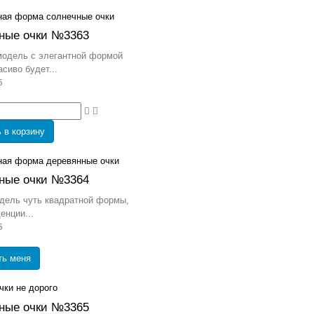
ные очки №3363
модель с элегантной формой
асиво будет...
б
 в корзину
ные очки №3364
дель чуть квадратной формы,
енции...
б
ть меня
ные очки №3365