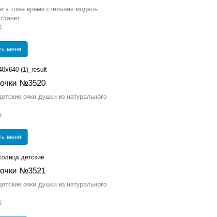
и в тоже время стильная модель
станет...
б
ть меня
 очки №3520
етские очки душки из натурального
б
ть меня
 очки №3521
етские очки душки из натурального
б