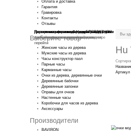
Оплата и доставка
Гарантия
Гравировка
Контакты
Отзывы
Гравировка на часах
Деревянные флешки
Настенные резные
Парные часы
Деревянные оправы
отличный подарок влюблённым
часы
обычная
для очков
и ручки
Натуральное дерево
БЕСПЛАТНО
с гравировкой
без диоптрий
Вы зд
Выберите товар
сделай подарок индивидуальным
сделаем подарок эксклюзивным
ручная работа в единичном экземпляре
на годовщину или семейный праздник
будь стильным всегда и везде
перейти
перейти
перейти
перейти
перейти
Hu
Женские часы из дерева
Мужские часы из дерева
Часы конструктор пазл
Сортиро
Парные часы
Название
Карманные часы
Артикул
Очки из дерева, деревянные очки
Деревянные бабочки
Деревянные запонки
Оправы для очков
Настенные часы
Коробочки для часов из дерева
Аксессуары
Производители
BAVIRON