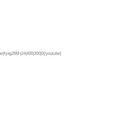
be}fyag28M-j24|400|300|0{/youtube}