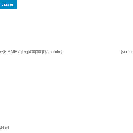
ть меня
be}6tMMlB7qLbg|400|300|0{/youtube}
{youtu