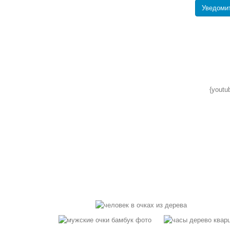
Уведоми
{youtu