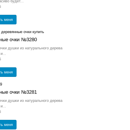
асиво будет...
б
ть меня
ные очки №3280
чки душки из натурального дерева
и...
б
ть меня
ные очки №3281
чки душки из натурального дерева
и...
б
ть меня