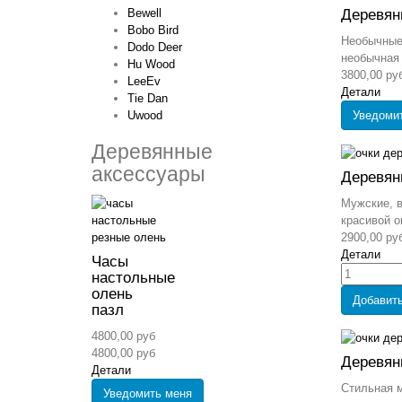
Bewell
Деревян
Bobo Bird
Необычные 
Dodo Deer
необычная 
Hu Wood
3800,00 ру
LeeEv
Детали
Tie Dan
Уведоми
Uwood
Деревянные
аксессуары
Деревян
Мужские, в
красивой оп
2900,00 ру
Детали
Часы
настольные
олень
Добавить
пазл
4800,00 руб
4800,00 руб
Деревян
Детали
Стильная 
Уведомить меня