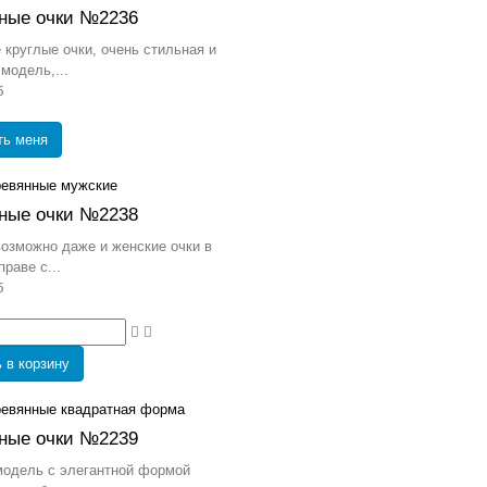
ные очки №2236
круглые очки, очень стильная и
модель,...
б
ть меня
ные очки №2238
озможно даже и женские очки в
раве с...
б
 в корзину
ные очки №2239
модель с элегантной формой