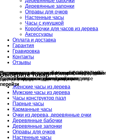
Деревянные бабочки
Деревянные запонки
Оправы для очков
Настенные часы
Часы с кукушкой
Коробочки для часов из дерева
Аксессуары
Оплата и доставка
Гарантия
Гравировка
Контакты
Отзывы
Гравировка на часах
Деревянные флешки
Настенные резные
Парные часы
Деревянные оправы
отличный подарок влюблённым
часы
обычная
для очков
и ручки
Натуральное дерево
с гравировкой
БЕСПЛАТНО
без диоптрий
Выберите товар
сделай подарок индивидуальным
сделаем подарок эксклюзивным
ручная работа в единичном экземпляре
на годовщину или семейный праздник
будь стильным всегда и везде
перейти
перейти
перейти
перейти
перейти
Женские часы из дерева
Мужские часы из дерева
Часы конструктор пазл
Парные часы
Карманные часы
Очки из дерева, деревянные очки
Деревянные бабочки
Деревянные запонки
Оправы для очков
Настенные часы