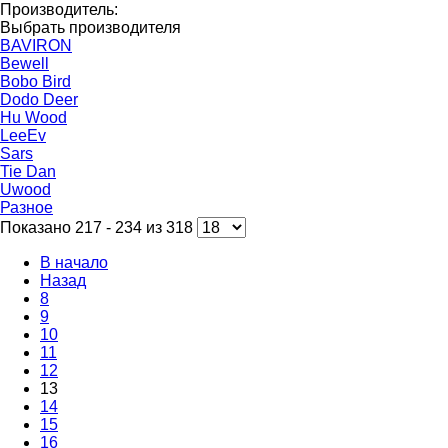
Производитель:
Выбрать производителя
BAVIRON
Bewell
Bobo Bird
Dodo Deer
Hu Wood
LeeEv
Sars
Tie Dan
Uwood
Разное
Показано 217 - 234 из 318
В начало
Назад
8
9
10
11
12
13
14
15
16