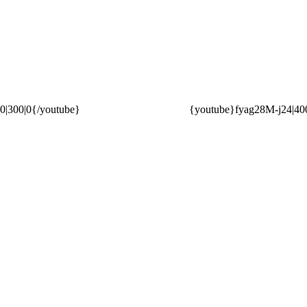
|300|0{/youtube}
{youtube}fyag28M-j24|400