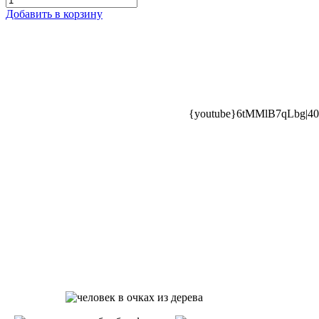
Добавить в корзину
{youtube}6tMMlB7qLbg|400