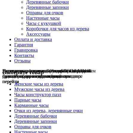
Деревянные бабочки
Деревянные запонки
Оправы для очков
Настенные часы
Часы с кукушкой
Коробочки для часов из дерева
Аксессуары
Оплата и доставка
Гарантия
Гравировка
Контакты
Отзывы
Гравировка на часах
Деревянные флешки
Настенные резные
Парные часы
Деревянные оправы
отличный подарок влюблённым
часы
обычная
для очков
и ручки
Натуральное дерево
БЕСПЛАТНО
с гравировкой
без диоптрий
Выберите товар
сделай подарок индивидуальным
сделаем подарок эксклюзивным
ручная работа в единичном экземпляре
на годовщину или семейный праздник
будь стильным всегда и везде
перейти
перейти
перейти
перейти
перейти
Женские часы из дерева
Мужские часы из дерева
Часы конструктор пазл
Парные часы
Карманные часы
Очки из дерева, деревянные очки
Деревянные бабочки
Деревянные запонки
Оправы для очков
Настенные часы