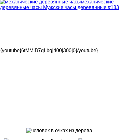
механические
деревянные часы
Мужские часы деревянные #183
{youtube}6tMMlB7qLbg|400|300|0{/youtube}