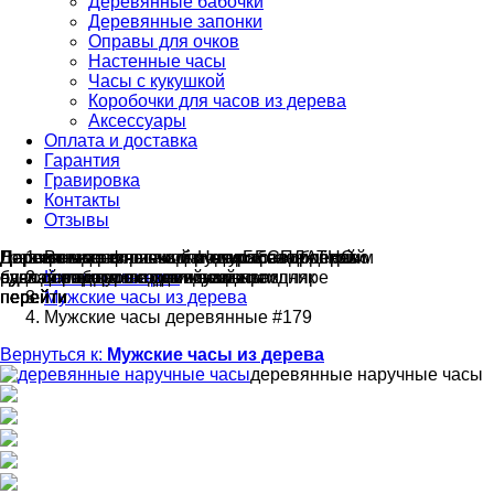
Деревянные бабочки
Деревянные запонки
Оправы для очков
Настенные часы
Часы с кукушкой
Коробочки для часов из дерева
Аксессуары
Оплата и доставка
Гарантия
Гравировка
Контакты
Отзывы
Гравировка на часах
Деревянные флешки
Настенные резные
Парные часы
Деревянные оправы
Вы здесь:
отличный подарок влюблённым
часы
обычная
для очков
и ручки
Натуральное дерево
с гравировкой
БЕСПЛАТНО
без диоптрий
сделай подарок индивидуальным
сделаем подарок эксклюзивным
ручная работа в единичном экземпляре
на годовщину или семейный праздник
будь стильным всегда и везде
Каталог товаров
перейти
перейти
перейти
перейти
перейти
Мужские часы из дерева
Мужские часы деревянные #179
Вернуться к:
Мужские часы из дерева
деревянные наручные часы