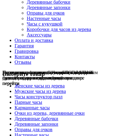
Деревянные бабочки
Деревянные запонки
Оправы для очков
Настенные часы
Часы с кукушкой
Коробочки для часов из дерева
Аксессуары
Оплата и доставка
Гарантия
Гравировка
Контакты
Отзывы
Гравировка на часах
Деревянные флешки
Настенные резные
Парные часы
Деревянные оправы
отличный подарок влюблённым
часы
обычная
для очков
и ручки
Натуральное дерево
БЕСПЛАТНО
с гравировкой
без диоптрий
Выберите товар
сделай подарок индивидуальным
сделаем подарок эксклюзивным
ручная работа в единичном экземпляре
на годовщину или семейный праздник
будь стильным всегда и везде
перейти
перейти
перейти
перейти
перейти
Женские часы из дерева
Мужские часы из дерева
Часы конструктор пазл
Парные часы
Карманные часы
Очки из дерева, деревянные очки
Деревянные бабочки
Деревянные запонки
Оправы для очков
Настенные часы