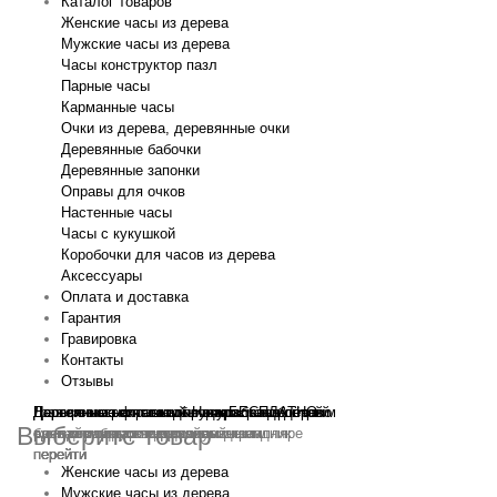
Каталог товаров
Женские часы из дерева
Мужские часы из дерева
Часы конструктор пазл
Парные часы
Карманные часы
Очки из дерева, деревянные очки
Деревянные бабочки
Деревянные запонки
Оправы для очков
Настенные часы
Часы с кукушкой
Коробочки для часов из дерева
Аксессуары
Оплата и доставка
Гарантия
Гравировка
Контакты
Отзывы
Гравировка на часах
Деревянные флешки
Настенные резные
Парные часы
Деревянные оправы
отличный подарок влюблённым
часы
обычная
для очков
и ручки
Натуральное дерево
БЕСПЛАТНО
с гравировкой
без диоптрий
Выберите товар
сделай подарок индивидуальным
сделаем подарок эксклюзивным
ручная работа в единичном экземпляре
на годовщину или семейный праздник
будь стильным всегда и везде
перейти
перейти
перейти
перейти
перейти
Женские часы из дерева
Мужские часы из дерева