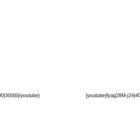
0|300|0{/youtube}
{youtube}fyag28M-j24|40