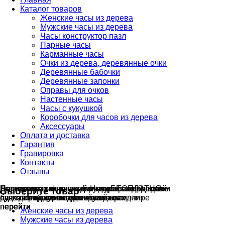
Каталог товаров
Женские часы из дерева
Мужские часы из дерева
Часы конструктор пазл
Парные часы
Карманные часы
Очки из дерева, деревянные очки
Деревянные бабочки
Деревянные запонки
Оправы для очков
Настенные часы
Часы с кукушкой
Коробочки для часов из дерева
Аксессуары
Оплата и доставка
Гарантия
Гравировка
Контакты
Отзывы
Гравировка на часах
Деревянные флешки
Настенные резные
Парные часы
Деревянные оправы
отличный подарок влюблённым
часы
обычная
для очков
и ручки
Натуральное дерево
с гравировкой
БЕСПЛАТНО
без диоптрий
Выберите товар
сделай подарок индивидуальным
сделаем подарок эксклюзивным
ручная работа в единичном экземпляре
на годовщину или семейный праздник
будь стильным всегда и везде
перейти
перейти
перейти
перейти
перейти
Женские часы из дерева
Мужские часы из дерева