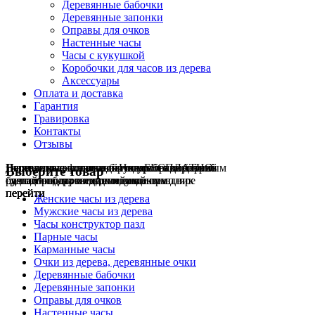
Деревянные бабочки
Деревянные запонки
Оправы для очков
Настенные часы
Часы с кукушкой
Коробочки для часов из дерева
Аксессуары
Оплата и доставка
Гарантия
Гравировка
Контакты
Отзывы
Гравировка на часах
Деревянные флешки
Настенные резные
Парные часы
Деревянные оправы
отличный подарок влюблённым
часы
обычная
для очков
и ручки
Натуральное дерево
БЕСПЛАТНО
с гравировкой
без диоптрий
Выберите товар
сделай подарок индивидуальным
сделаем подарок эксклюзивным
ручная работа в единичном экземпляре
на годовщину или семейный праздник
будь стильным всегда и везде
перейти
перейти
перейти
перейти
перейти
Женские часы из дерева
Мужские часы из дерева
Часы конструктор пазл
Парные часы
Карманные часы
Очки из дерева, деревянные очки
Деревянные бабочки
Деревянные запонки
Оправы для очков
Настенные часы