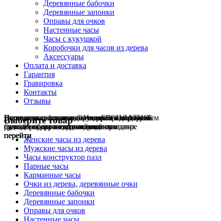
Деревянные бабочки
Деревянные запонки
Оправы для очков
Настенные часы
Часы с кукушкой
Коробочки для часов из дерева
Аксессуары
Оплата и доставка
Гарантия
Гравировка
Контакты
Отзывы
Гравировка на часах
Деревянные флешки
Настенные резные
Парные часы
Деревянные оправы
отличный подарок влюблённым
часы
обычная
для очков
и ручки
Натуральное дерево
БЕСПЛАТНО
с гравировкой
без диоптрий
Выберите товар
сделай подарок индивидуальным
сделаем подарок эксклюзивным
ручная работа в единичном экземпляре
на годовщину или семейный праздник
будь стильным всегда и везде
перейти
перейти
перейти
перейти
перейти
Женские часы из дерева
Мужские часы из дерева
Часы конструктор пазл
Парные часы
Карманные часы
Очки из дерева, деревянные очки
Деревянные бабочки
Деревянные запонки
Оправы для очков
Настенные часы