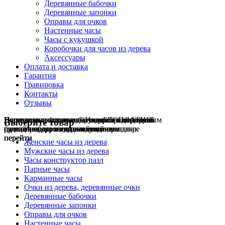
Деревянные бабочки
Деревянные запонки
Оправы для очков
Настенные часы
Часы с кукушкой
Коробочки для часов из дерева
Аксессуары
Оплата и доставка
Гарантия
Гравировка
Контакты
Отзывы
Гравировка на часах
Деревянные флешки
Настенные резные
Парные часы
Деревянные оправы
отличный подарок влюблённым
часы
обычная
для очков
и ручки
Натуральное дерево
БЕСПЛАТНО
с гравировкой
без диоптрий
Выберите товар
сделай подарок индивидуальным
сделаем подарок эксклюзивным
ручная работа в единичном экземпляре
на годовщину или семейный праздник
будь стильным всегда и везде
перейти
перейти
перейти
перейти
перейти
Женские часы из дерева
Мужские часы из дерева
Часы конструктор пазл
Парные часы
Карманные часы
Очки из дерева, деревянные очки
Деревянные бабочки
Деревянные запонки
Оправы для очков
Настенные часы