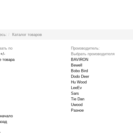
есь:
Каталог товаров
вать по
Производитель:
+/-
Выбрать производителя
е товара
BAVIRON
Bewell
Bobo Bird
Dodo Deer
Hu Wood
LeeEv
Sars
Tie Dan
Uwood
Разное
 начало
азад
0