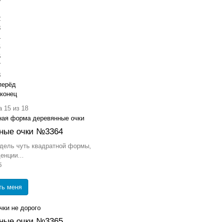
2
3
4
5
6
7
8
перёд
конец
 15 из 18
ные очки №3364
дель чуть квадратной формы,
енции...
б
ть меня
ные очки №3365