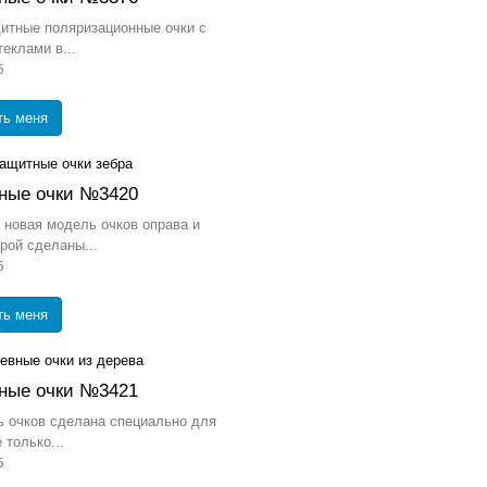
итные поляризационные очки с
еклами в...
б
ть меня
ные очки №3420
новая модель очков оправа и
рой сделаны...
б
ть меня
ные очки №3421
 очков сделана специально для
 только...
б