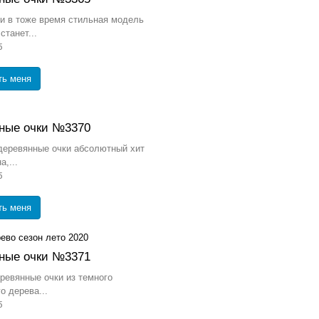
и в тоже время стильная модель
станет...
б
ть меня
ные очки №3370
деревянные очки абсолютный хит
а,...
б
ть меня
ные очки №3371
евянные очки из темного
о дерева...
б