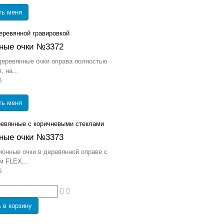
ть меня
ные очки №3372
деревянные очки оправа полностью
 на...
б
ть меня
ные очки №3373
онные очки в деревянной оправе с
 FLEX,...
б
 в корзину