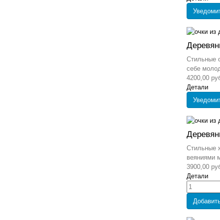
Уведоми
Деревян
Стильные о
себе молод
4200,00 ру
Детали
Уведоми
Деревян
Стильные ж
веяниями м
3900,00 ру
Детали
Добавить