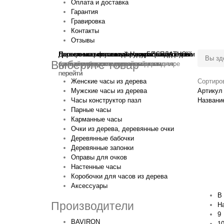
Оплата и доставка
Гарантия
Гравировка
Контакты
Отзывы
Гравировка на часах
Деревянные флешки
Настенные резные
Парные часы
Деревянные оправы
отличный подарок влюблённым
часы
обычная
для очков
и ручки
Натуральное дерево
БЕСПЛАТНО
с гравировкой
без диоптрий
Вы зд
Выберите товар
сделай подарок индивидуальным
сделаем подарок эксклюзивным
ручная работа в единичном экземпляре
на годовщину или семейный праздник
будь стильным всегда и везде
перейти
перейти
перейти
перейти
перейти
Женские часы из дерева
Сортиро
Мужские часы из дерева
Артикул 
Часы конструктор пазл
Названи
Парные часы
Карманные часы
Очки из дерева, деревянные очки
Деревянные бабочки
Деревянные запонки
Оправы для очков
Настенные часы
Коробочки для часов из дерева
Аксессуары
В
Производители
Н
9
BAVIRON
1