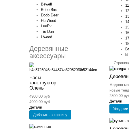
Bewell
11
Bobo Bird
1
Dodo Deer
1
Hu Wood
1
LeeEv
1
Tie Dan
1
Uwood
1
1
Деревянные
В
аксессуары
В 
Страница
Деревян
Часы
конструктор
Модная мо
Олень
новые тенд
2800,00 ру
4900,00 руб
Детали
4900,00 руб
Детали
Уведоми
Добавить в корзину
Деревян