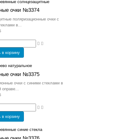
ные очки №3374
итные поляризационные очки с
еклами в...
б
 в корзину
ные очки №3375
онные очки с синими стеклами в
 оправе...
б
 в корзину
ные очки №3376