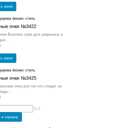
ть меня
ные очки №3422
чки Business style для уверенных в
ых...
б
ть меня
ные очки №3425
енские очки для тех кто следит за
оды....
б
 в корзину